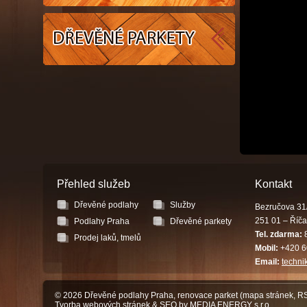
Dřevěné
parkety
Přehled služeb
Kontakt
Dřevěné podlahy
Služby
Bezručova 31
251 01 – Říča
Podlahy Praha
Dřevěné parkety
Tel. zdarma:
8
Prodej laků, tmelů
Mobil:
+420 6
Email:
techni
© 2026 Dřevěné podlahy Praha, renovace parket (
mapa stránek
,
R
Tvorba webových stránek
&
SEO
by MEDIA ENERGY s.r.o.