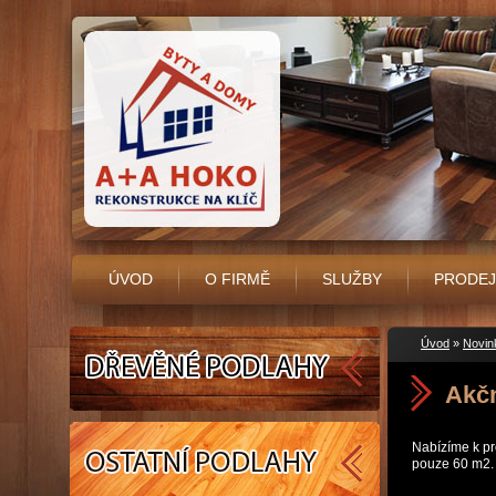
Dřevěné podlahy Praha,
(Přejít
renovace parket -
na
Úvodní stránka
navigaci)
ÚVOD
O FIRMĚ
SLUŽBY
PRODEJ
Dřevěné
Úvod
»
Novin
podlahy
Akčn
Podlahy
Praha
Nabízíme k pro
pouze 60 m2.